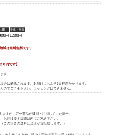
九州
沖縄・離島
900円
1200円
外地域は送料無料です。
２０円です】
れます。
。
場合は解除されます。お届けにおよそ3日程度かかります。
せんのでご了承下さい。ラッピングはできません。
り ますが、万一商品が破損・汚損していた場合、
は、お届け後７日間以内にご連絡下さい。
。（この場合の送料は当店が負担致します。）
マッチを無くすため、理由を問わず返品を受け付けております。