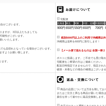
宅配便
北海道
東北
関東
中部・近畿
中国四国
場合がございます。
900円
650円
550円
650円
700円
りますが、3日以上たちましても
可能性がございます。
税別5000円以上のご利用で沖縄県以
願いいたします。
沖縄県は送料を600円に割引します！
品でも品切れとなっている場合がございます。
【メール便で送れるものは 全国一律２
ますようお願い致します。
ポストに投函します。ご不在でも受け取
ります。
宅配便をご希望の方はご連絡ください
配送日時指定できませんので、指定された
破損・未着などの場合の補償はございま
商品の品質については万全を期してお
またはご注文と異なる商品が届いた場合
責任を持って速やかに返品交換致します
当店ではネット通販にありがちなミス