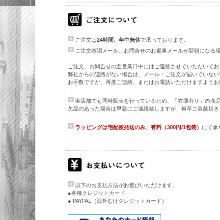
ご注文は
24時間、年中無休
で承っております。
ご注文確認メール、お問合せのお返事メールが翌朝になる
ご注文、お問合せの翌営業日中にはご連絡させていただいてお
弊社からの連絡がない場合は、メール・ご注文が届いていない
お手数ですが、再度ご連絡、またはお電話いただけますようお
実店舗でも同時販売を行っているため、「在庫有り」の商
欠品のあった場合は早急にご連絡致しますが、何卒ご容赦頂き
ラッピングは宅配便発送のみ、有料（300円/1包装）
にて承
以下のお支払方法がお選びいただけます。
●各種クレジットカード
● PAYPAL（海外むけクレジットカード）